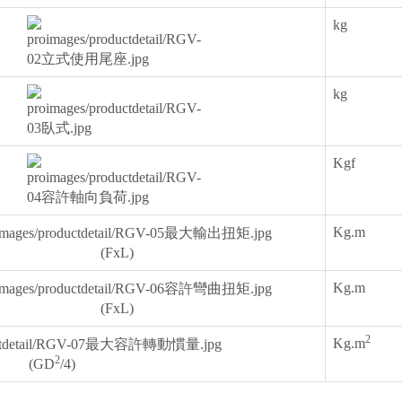
kg
kg
Kgf
Kg.m
(FxL)
Kg.m
(FxL)
2
Kg.m
2
(GD
/4)