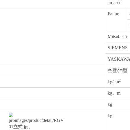
arc. sec
Fanuc
Mitsubishi
SIEMENS
YASKAW
空壓/油壓
2
kg/cm
kg。m
kg
kg