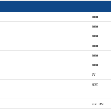
mm
mm
mm
mm
mm
mm
度
rpm
arc. sec