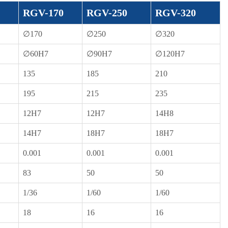
RGV-170
RGV-250
RGV-320
∅170
∅250
∅320
∅60H7
∅90H7
∅120H7
135
185
210
195
215
235
12H7
12H7
14H8
14H7
18H7
18H7
0.001
0.001
0.001
83
50
50
1/36
1/60
1/60
18
16
16