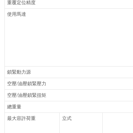
重覆定位精度
使用馬達
鎖緊動力源
空壓/油壓鎖緊壓力
空壓/油壓鎖緊扭矩
總重量
最大容許荷重
立式