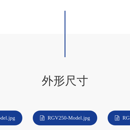
外形尺寸
el.jpg
RGV250-Model.jpg
RG