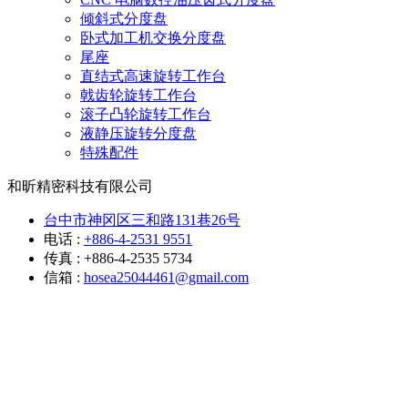
倾斜式分度盘
卧式加工机交换分度盘
尾座
直结式高速旋转工作台
戟齿轮旋转工作台
滚子凸轮旋转工作台
液静压旋转分度盘
特殊配件
和昕精密科技有限公司
台中市神冈区三和路131巷26号
电话 :
+886-4-2531 9551
传真 : +886-4-2535 5734
信箱 :
hosea25044461@gmail.com