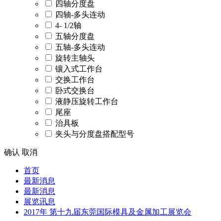
四轴分度盘
四轴-多头连动
4- 1/2轴
五轴分度盘
五轴-多头连动
旋转主轴头
镶入式工作台
交换工作台
卧式交换台
液静压旋转工作台
尾座
治具板
夹头与分度盘搭配型号
确认
取消
首页
最新消息
最新消息
展览讯息
2017年 第十九届东莞国际模具及金属加工展览会